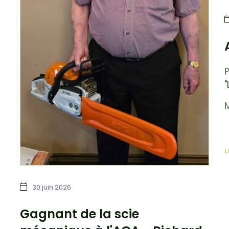
P
"
M
L
30 juin 2026
Gagnant de la scie