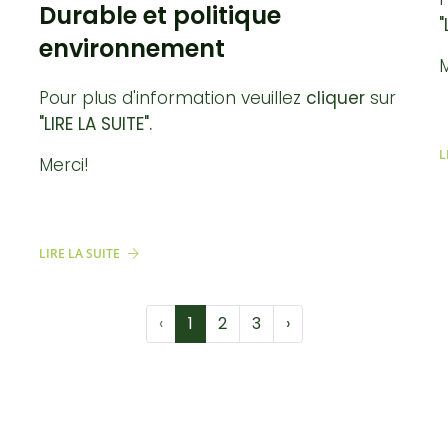
Durable et politique
"
environnement
M
Pour plus d'information veuillez
cliquer
sur
"LIRE LA SUITE".
L
Merci!
LIRE LA SUITE
‹
1
2
3
›