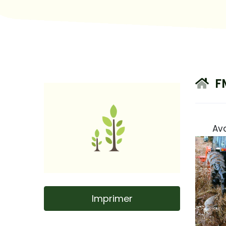
FM
Ava
Imprimer